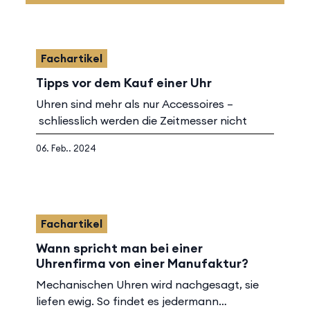
Fachartikel
Tipps vor dem Kauf einer Uhr
Uhren sind mehr als nur Accessoires –
schliesslich werden die Zeitmesser nicht
grundlos zu den Wertgegenständen gezählt.
06. Feb.. 2024
Eine Uhr kann ein emotionales sowie rein
rationelles Produkt sein, das in erster Linie
gefallen und den Ansprüchen des Trägers
entsprechen soll.
Überlegen Sie sich im Vorfeld, wofür Sie die
Fachartikel
Uhr verwenden wollen. Ein edles Stück für
Wann spricht man bei einer
den Abend und zum Weggehen muss andere
Uhrenfirma von einer Manufaktur?
Kriterien erfüllen, als eine Alltagsuhr oder gar
Mechanischen Uhren wird nachgesagt, sie
eine robuste Uhr für den Sport. Zudem gibt
liefen ewig. So findet es jedermann
es heute ein grosses Angebot von Uhren mit