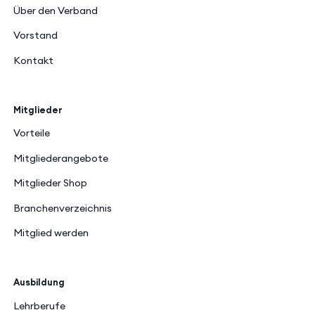
unangenehm an, ist das ein Warnzeichen.
Über den Verband
Die meisten Qualitätsuhren verfügen heute
Vorstand
über kratzfeste Gläser und hochwertige
Materialen, welche die Langlebigkeit des
Kontakt
Produktes garantieren.
Sie sehen: Böse Überraschungen nach dem
Uhrenkauf lassen sich leicht vermeiden, wenn
Mitglieder
Sie ein paar einfache Tipps beachten. Einige
Vorteile
der genannten Probleme können Sie
umgehen, wenn Sie Ihre neue Uhr bei einem
Mitgliederangebote
Fachmann
kaufen. Denn dort erhalten Sie
Mitglieder Shop
qualitativ hochwertige Produkte angeboten,
welche die wichtigsten
qualitativen
Kriterien
Branchenverzeichnis
erfüllen.
Mitglied werden
Ausbildung
Lehrberufe