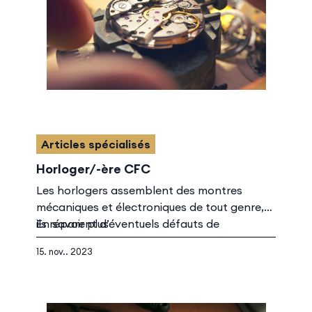
Articles spécialisés
Horloger/-ère CFC
Les horlogers assemblent des montres
mécaniques et électroniques de tout genre,
ils réparent d’éventuels défauts de
En savoir plus
fonctionnement et maîtrisent l’ensemble des
15. nov.. 2023
réglages nécessaires. Ils travaillent dans une
entreprise industrielle ou dans le commerce
spécialisé où ils exécutent de petits travaux
courants.